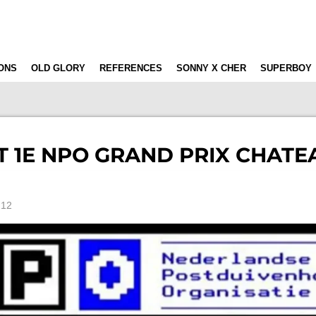
ONS
OLD GLORY
REFERENCES
SONNY X CHER
SUPERBOY
 1E NPO GRAND PRIX CHATE
:12