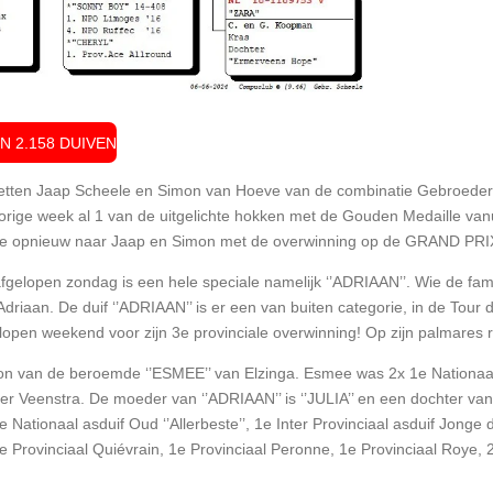
 2.158 DUIVEN
e zetten Jaap Scheele en Simon van Hoeve van de combinatie Gebroeder
rige week al 1 van de uitgelichte hokken met de Gouden Medaille van
le opnieuw naar Jaap en Simon met de overwinning op de GRAND PRI
gelopen zondag is een hele speciale namelijk ‘’ADRIAAN’’. Wie de famil
riaan. De duif ‘’ADRIAAN’’ is er een van buiten categorie, in de Tou
lopen weekend voor zijn 3e provinciale overwinning! Op zijn palmares r
oon van de beroemde ‘’ESMEE’’ van Elzinga. Esmee was 2x 1e Nationaal
ter Veenstra. De moeder van ‘’ADRIAAN’’ is ‘’JULIA’’ en een dochter 
 Nationaal asduif Oud ‘’Allerbeste’’, 1e Inter Provinciaal asduif Jonge 
e Provinciaal Quiévrain, 1e Provinciaal Peronne, 1e Provinciaal Roye, 