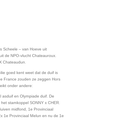
s Scheele – van Hoeve uit
uit de NPO-vlucht Chateauroux.
X Chateaudun.
ie goed kent weet dat de duif is
r de France zouden ze zeggen Hors
eikt onder andere:
 asduif en Olympiade duif. De
van het stamkoppel SONNY x CHER.
duiven midfond, 1e Provinciaal
2x 1e Provinciaal Melun en nu de 1e