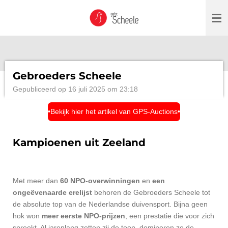
Ga
direct
naar
de
hoofdinhoud
Gebroeders Scheele
Gepubliceerd op 16 juli 2025 om 23:18
•Bekijk hier het artikel van GPS-Auctions•
Kampioenen uit Zeeland
Met meer dan
60 NPO-overwinningen
en
een
ongeëvenaarde erelijst
behoren de Gebroeders Scheele tot
de absolute top van de Nederlandse duivensport. Bijna geen
hok won
meer eerste NPO-prijzen
, een prestatie die voor zich
spreekt. Al jarenlang zetten zij de toon, domineren ze de