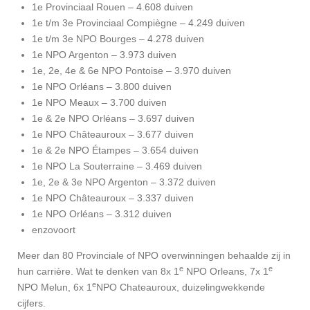
1e Provinciaal Rouen – 4.608 duiven
1e t/m 3e Provinciaal Compiègne – 4.249 duiven
1e t/m 3e NPO Bourges – 4.278 duiven
1e NPO Argenton – 3.973 duiven
1e, 2e, 4e & 6e NPO Pontoise – 3.970 duiven
1e NPO Orléans – 3.800 duiven
1e NPO Meaux – 3.700 duiven
1e & 2e NPO Orléans – 3.697 duiven
1e NPO Châteauroux – 3.677 duiven
1e & 2e NPO Étampes – 3.654 duiven
1e NPO La Souterraine – 3.469 duiven
1e, 2e & 3e NPO Argenton – 3.372 duiven
1e NPO Châteauroux – 3.337 duiven
1e NPO Orléans – 3.312 duiven
enzovoort
Meer dan 80 Provinciale of NPO overwinningen behaalde zij in
e
e
hun carrière. Wat te denken van 8x 1
NPO Orleans, 7x 1
e
NPO Melun, 6x 1
NPO Chateauroux, duizelingwekkende
cijfers.