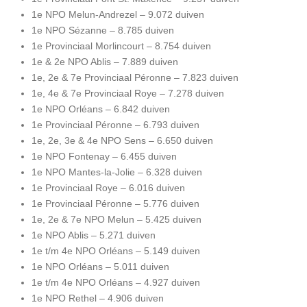
1e NPO Melun-Andrezel – 9.072 duiven
1e NPO Sézanne – 8.785 duiven
1e Provinciaal Morlincourt – 8.754 duiven
1e & 2e NPO Ablis – 7.889 duiven
1e, 2e & 7e Provinciaal Péronne – 7.823 duiven
1e, 4e & 7e Provinciaal Roye – 7.278 duiven
1e NPO Orléans – 6.842 duiven
1e Provinciaal Péronne – 6.793 duiven
1e, 2e, 3e & 4e NPO Sens – 6.650 duiven
1e NPO Fontenay – 6.455 duiven
1e NPO Mantes-la-Jolie – 6.328 duiven
1e Provinciaal Roye – 6.016 duiven
1e Provinciaal Péronne – 5.776 duiven
1e, 2e & 7e NPO Melun – 5.425 duiven
1e NPO Ablis – 5.271 duiven
1e t/m 4e NPO Orléans – 5.149 duiven
1e NPO Orléans – 5.011 duiven
1e t/m 4e NPO Orléans – 4.927 duiven
1e NPO Rethel – 4.906 duiven