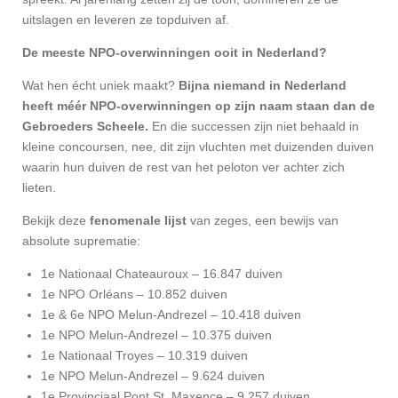
uitslagen en leveren ze topduiven af.
De meeste NPO-overwinningen ooit in Nederland?
Wat hen écht uniek maakt?
Bijna niemand in Nederland
heeft méér NPO-overwinningen op zijn naam staan dan de
Gebroeders Scheele.
En die successen zijn niet behaald in
kleine concoursen, nee, dit zijn vluchten met duizenden duiven
waarin hun duiven de rest van het peloton ver achter zich
lieten.
Bekijk deze
fenomenale lijst
van zeges, een bewijs van
absolute suprematie:
1e Nationaal Chateauroux – 16.847 duiven
1e NPO Orléans – 10.852 duiven
1e & 6e NPO Melun-Andrezel – 10.418 duiven
1e NPO Melun-Andrezel – 10.375 duiven
1e Nationaal Troyes – 10.319 duiven
1e NPO Melun-Andrezel – 9.624 duiven
1e Provinciaal Pont St. Maxence – 9.257 duiven