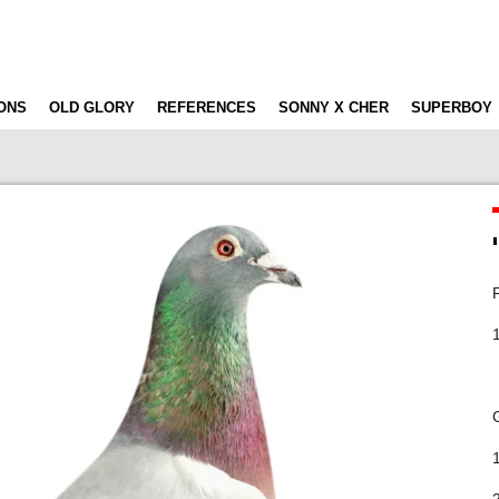
ONS
OLD GLORY
REFERENCES
SONNY X CHER
SUPERBOY
F