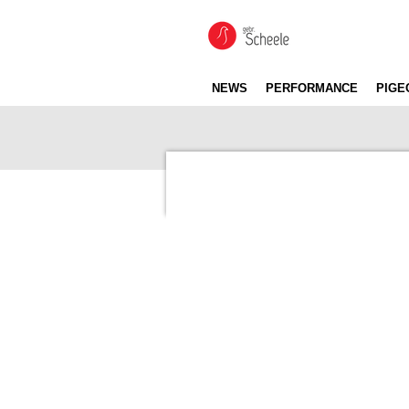
Ga
direct
naar
de
NEWS
PERFORMANCE
PIGE
hoofdinhoud