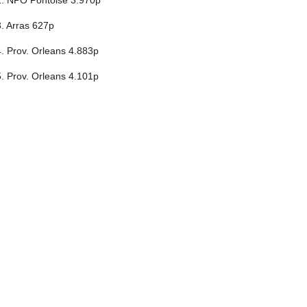
2. NPO Pontoise 3.970p
3. Arras 627p
4. Prov. Orleans 4.883p
5. Prov. Orleans 4.101p