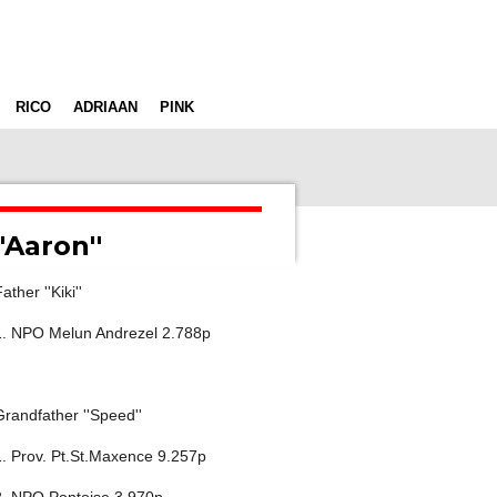
RICO
ADRIAAN
PINK
''Aaron''
ather ''Kiki''
1. NPO Melun Andrezel 2.788p
Grandfather ''Speed''
1. Prov. Pt.St.Maxence 9.257p