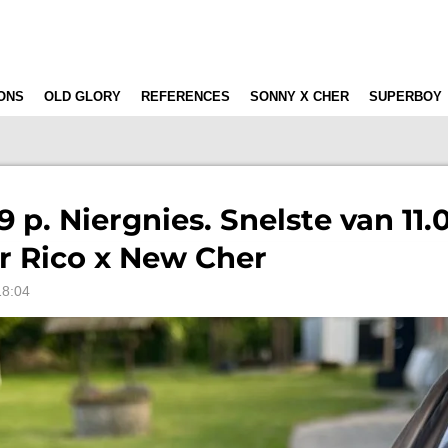
ONS
OLD GLORY
REFERENCES
SONNY X CHER
SUPERBOY
99 p. Niergnies. Snelste van 11
r Rico x New Cher
18:04