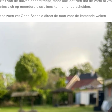
liteit van de duiven onderstreept, maar ook laat zien dat de vorm al vr
onies zich op meerdere disciplines kunnen onderscheiden.
t seizoen zet Gebr. Scheele direct de toon voor de komende weken.